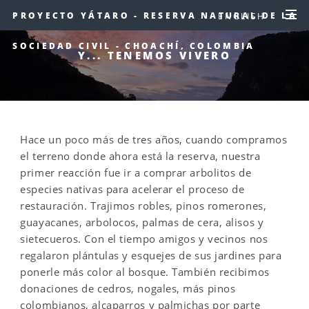
PROYECTO YÁTARO - RESERVA NATURAL DE LA
ENGLISH
SOCIEDAD CIVIL - CHOACHÍ, COLOMBIA
Y... TENEMOS VIVERO
Hace un poco más de tres años, cuando compramos
el terreno donde ahora está la reserva, nuestra
primer reacción fue ir a comprar arbolitos de
especies nativas para acelerar el proceso de
restauración. Trajimos robles, pinos romerones,
guayacanes, arbolocos, palmas de cera, alisos y
sietecueros. Con el tiempo amigos y vecinos nos
regalaron plántulas y esquejes de sus jardines para
ponerle más color al bosque. También recibimos
donaciones de cedros, nogales, más pinos
colombianos, alcaparros y palmichas por parte