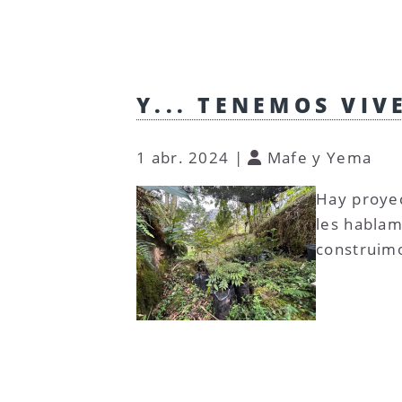
Y... TENEMOS VIV
1 abr. 2024
|
Mafe y Yema
Hay proyec
les hablam
construim